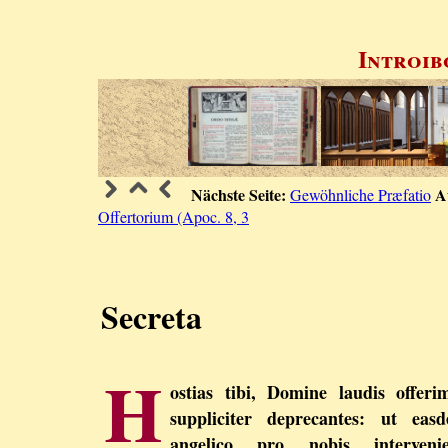
Introib
Nächste Seite:
A
Gewöhnliche Præfatio
Offertorium (Apoc. 8, 3
Secreta
H
ostias tibi, Domine laudis offeri
suppliciter deprecantes: ut eas
angelico pro nobis intervenie