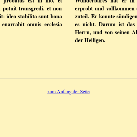
 probatus est in illo, et
Wunderbares hat er in 
ui potuit transgredi, et non
erprobt und vollkommen
it: ideo stabilita sunt bona
zuteil. Er konnte sündigen
s enarrabit omnis ecclesia
es nicht. Darum ist das 
Herrn, und von seinen A
der Heiligen.
zum Anfang der Seite