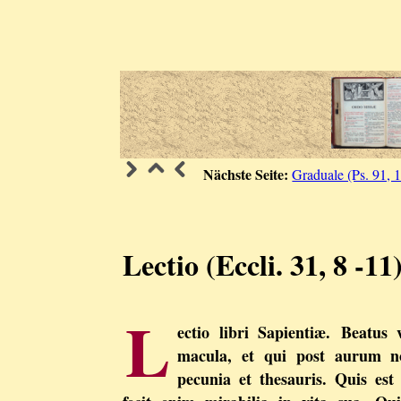
Nächste Seite:
Graduale (Ps. 91, 
Lectio (Eccli. 31, 8 -11
L
ectio libri Sapientiæ. Beatus 
macula, et qui post aurum no
pecunia et thesauris. Quis es