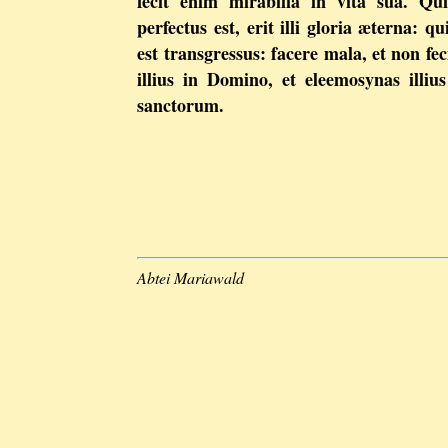
fecit enim mirabilia in vita sua. Qui
perfectus est, erit illi gloria æterna: q
est transgressus: facere mala, et non fec
illius in Domino, et eleemosynas illiu
sanctorum.
Abtei Mariawald