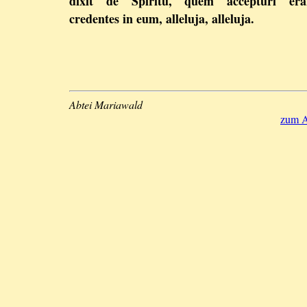
dixit de Spiritu, quem accepturi era
credentes in eum, alleluja, alleluja.
Abtei Mariawald
zum A