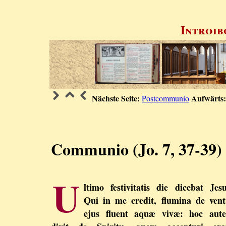
Introib
Nächste Seite:
Aufwärts:
Postcommunio
Communio (Jo. 7, 37-39)
U
ltimo festivitatis die dicebat Jesu
Qui in me credit, flumina de vent
ejus fluent aquæ vivæ: hoc aut