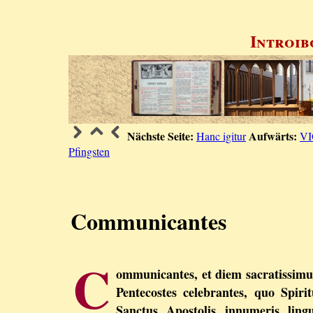
Introib
Nächste Seite:
Aufwärts:
Hanc igitur
VI
Pfingsten
Communicantes
C
ommunicantes, et diem sacratissim
Pentecostes celebrantes, quo Spirit
Sanctus Apostolis innumeris lingu