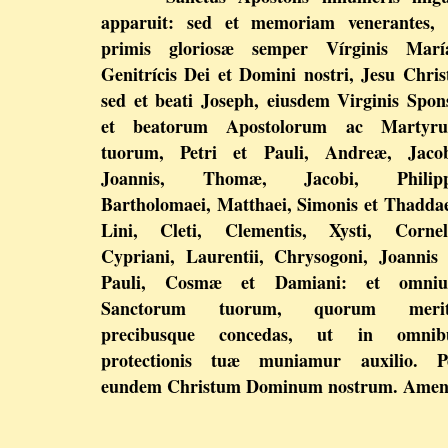
apparuit: sed et memoriam venerantes, 
primis gloriosæ semper Vírginis Marí
Genitrícis Dei et Domini nostri, Jesu Christ
sed et beati Joseph, eiusdem Virginis Spons
et beatorum Apostolorum ac Martyr
tuorum, Petri et Pauli, Andreæ, Jacob
Joannis, Thomæ, Jacobi, Philipp
Bartholomaei, Matthaei, Simonis et Thaddae
Lini, Cleti, Clementis, Xysti, Corneli
Cypriani, Laurentii, Chrysogoni, Joannis 
Pauli, Cosmæ et Damiani: et omni
Sanctorum tuorum, quorum merit
precibusque concedas, ut in omnib
protectionis tuæ muniamur auxilio. P
eundem Christum Dominum nostrum. Amen