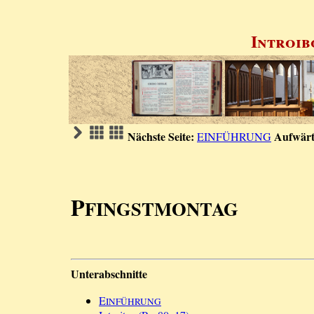
Introib
Nächste Seite:
Aufwärt
EINFÜHRUNG
P
FINGSTMONTAG
Unterabschnitte
E
INFÜHRUNG