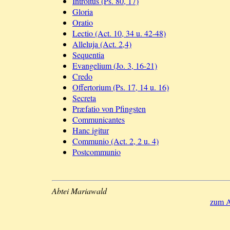
Introitus (Ps. 80, 17)
Gloria
Oratio
Lectio (Act. 10, 34 u. 42-48)
Alleluja (Act. 2,4)
Sequentia
Evangelium (Jo. 3, 16-21)
Credo
Offertorium (Ps. 17, 14 u. 16)
Secreta
Præfatio von Pfingsten
Communicantes
Hanc igitur
Communio (Act. 2, 2 u. 4)
Postcommunio
Abtei Mariawald
zum A