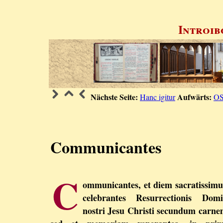
Introib
Nächste Seite:
Aufwärts:
Hanc igitur
O
Communicantes
C
ommunicantes, et diem sacratissim
celebrantes Resurrectionis Domi
nostri Jesu Christi secundum carne