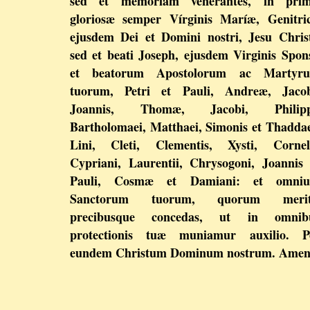
sed et memoriam venerantes, in prim
gloriosæ semper Vírginis Maríæ, Genitric
ejusdem Dei et Domini nostri, Jesu Christ
sed et beati Joseph, ejusdem Virginis Spons
et beatorum Apostolorum ac Martyr
tuorum, Petri et Pauli, Andreæ, Jacob
Joannis, Thomæ, Jacobi, Philipp
Bartholomaei, Matthaei, Simonis et Thaddae
Lini, Cleti, Clementis, Xysti, Corneli
Cypriani, Laurentii, Chrysogoni, Joannis 
Pauli, Cosmæ et Damiani: et omni
Sanctorum tuorum, quorum merit
precibusque concedas, ut in omnib
protectionis tuæ muniamur auxilio. P
eundem Christum Dominum nostrum. Ame