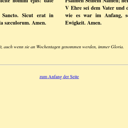
icite nomini ejus: date
Psalmen Seinem Namen; herrl
V Ehre sei dem Vater und 
i Sancto. Sicut erat in
wie es war im Anfang, so
cula sæculorum. Amen.
Ewigkeit. Amen.
eit, auch wenn sie an Wochentagen genommen werden, immer Gloria.
zum Anfang der Seite