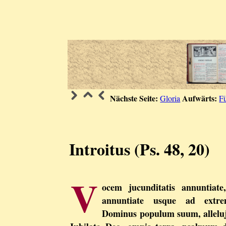
Nächste Seite:
Aufwärts:
Gloria
F
Introitus (Ps. 48, 20)
V
ocem jucunditatis annuntiate,
annuntiate usque ad extre
Dominus populum suum, alleluja,