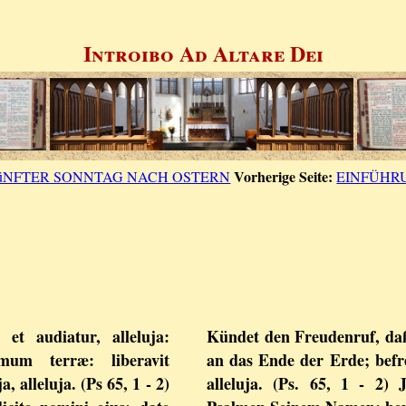
Introibo Ad Altare Dei
Vorherige Seite:
üNFTER SONNTAG NACH OSTERN
EINFÜHR
 et audiatur, alleluja:
Kündet den Freudenruf, daß
mum terræ: liberavit
an das Ende der Erde; befre
 alleluja. (Ps 65, 1 - 2)
alleluja. (Ps. 65, 1 - 2) 