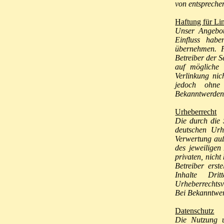
von entspreche
Haftung für Li
Unser Angebot 
Einfluss hab
übernehmen. Fü
Betreiber der S
auf mögliche 
Verlinkung nic
jedoch ohne 
Bekanntwerden 
Urheberrecht
Die durch die 
deutschen Urhe
Verwertung auß
des jeweiligen
privaten, nicht
Betreiber erst
Inhalte Dri
Urheberrechts
Bei Bekanntwer
Datenschutz
Die Nutzung u