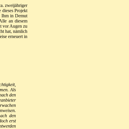
a. zweijähriger
 dieses Projekt
zu Ihm in Demut
 Alle an diesem
elt vor Augen zu
ht hat, nämlich
ise erneuert in
tigkeit,
hmen. Als
 nach den
anbieter
berwachen
nweisen.
nach den
doch erst
nntwerden