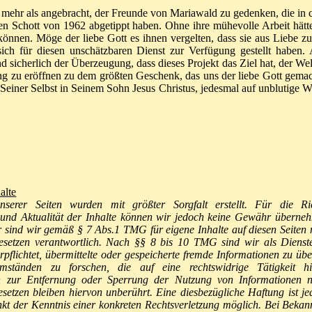
es mehr als angebracht, der Freunde von Mariawald zu gedenken, die in c
en Schott von 1962 abgetippt haben. Ohne ihre mühevolle Arbeit hätte
 können. Möge der liebe Gott es ihnen vergelten, dass sie aus Liebe 
ich für diesen unschätzbaren Dienst zur Verfügung gestellt haben.
ind sicherlich der Überzeugung, dass dieses Projekt das Ziel hat, der W
ng zu eröffnen zu dem größten Geschenk, das uns der liebe Gott gemac
Seiner Selbst in Seinem Sohn Jesus Christus, jedesmal auf unblutige We
alte
nserer Seiten wurden mit größter Sorgfalt erstellt. Für die Rich
t und Aktualität der Inhalte können wir jedoch keine Gewähr überne
r sind wir gemäß § 7 Abs.1 TMG für eigene Inhalte auf diesen Seiten
esetzen verantwortlich. Nach §§ 8 bis 10 TMG sind wir als Dienste
erpflichtet, übermittelte oder gespeicherte fremde Informationen zu ü
ständen zu forschen, die auf eine rechtswidrige Tätigkeit hi
en zur Entfernung oder Sperrung der Nutzung von Informationen 
setzen bleiben hiervon unberührt. Eine diesbezügliche Haftung ist je
kt der Kenntnis einer konkreten Rechtsverletzung möglich. Bei Beka