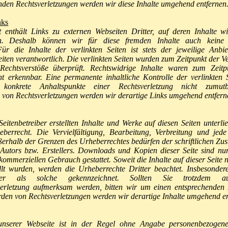
nden Rechtsverletzungen werden wir diese Inhalte umgehend entfernen
nks
enthält Links zu externen Webseiten Dritter, auf deren Inhalte w
en. Deshalb können wir für diese fremden Inhalte auch kein
r die Inhalte der verlinkten Seiten ist stets der jeweilige Anbi
eiten verantwortlich. Die verlinkten Seiten wurden zum Zeitpunkt der V
Rechtsverstöße überprüft. Rechtswidrige Inhalte waren zum Zeitp
ht erkennbar. Eine permanente inhaltliche Kontrolle der verlinkten S
konkrete Anhaltspunkte einer Rechtsverletzung nicht zumut
von Rechtsverletzungen werden wir derartige Links umgehend entfern
Seitenbetreiber erstellten Inhalte und Werke auf diesen Seiten unterl
berrecht. Die Vervielfältigung, Bearbeitung, Verbreitung und jed
erhalb der Grenzen des Urheberrechtes bedürfen der schriftlichen Z
 Autors bzw. Erstellers. Downloads und Kopien dieser Seite sind nu
 kommerziellen Gebrauch gestattet. Soweit die Inhalte auf dieser Seite 
ellt wurden, werden die Urheberrechte Dritter beachtet. Insbesonde
tter als solche gekennzeichnet. Sollten Sie trotzdem a
verletzung aufmerksam werden, bitten wir um einen entsprechenden 
den von Rechtsverletzungen werden wir derartige Inhalte umgehend en
nserer Webseite ist in der Regel ohne Angabe personenbezogen