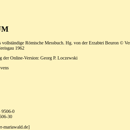
UM
s vollständige Römische Messbuch. Hg. von der Erzabtei Beuron © Ve
reisgau 1962
g der Online-Version: Georg P. Loczewski
uvens
6 9506-0
9506-30
ter-mariawald.de]