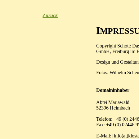
Zurück
I
MPRESS
Copyright Schott: Da
GmbH, Freiburg im B
Design und Gestaltun
Fotos: Wilhelm Sche
Domaininhaber
Abtei Mariawald
52396 Heimbach
Telefon: +49 (0) 244
Fax: +49 (0) 02446 
E-Mail: [info(at)klos