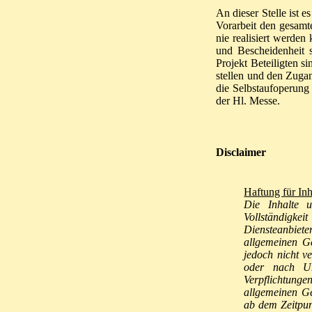
An dieser Stelle ist 
Vorarbeit den gesamt
nie realisiert werden
und Bescheidenheit s
Projekt Beteiligten s
stellen und den Zuga
die Selbstaufoperung 
der Hl. Messe.
Disclaimer
Haftung für Inh
Die Inhalte u
Vollständigkei
Diensteanbiete
allgemeinen G
jedoch nicht v
oder nach Um
Verpflichtung
allgemeinen Ge
ab dem Zeitpun