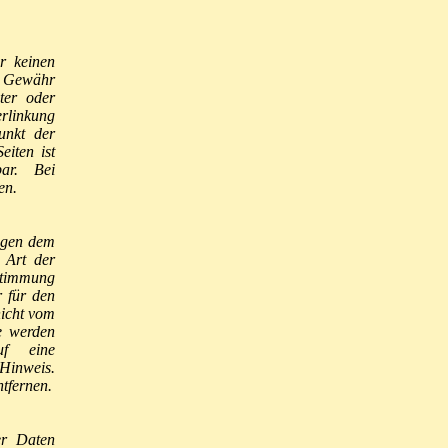
.
ir keinen
e Gewähr
eter oder
erlinkung
unkt der
eiten ist
bar. Bei
en.
iegen dem
e Art der
ustimmung
r für den
nicht vom
re werden
uf eine
Hinweis.
tfernen.
er Daten