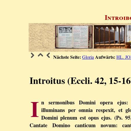
Introib
Nächste Seite:
Aufwärts:
Gloria
HL. J
Introitus (Eccli. 42, 15-16
I
n sermonibus Domini opera ejus: 
illuminans per omnia respexit, et gl
Domini plenum est opus ejus. (Ps. 95
Cantate Domino canticum novum: cant