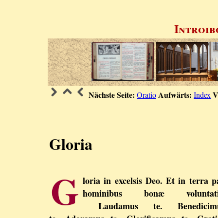
Introib
Nächste Seite:
Aufwärts:
V
Oratio
Index
Gloria
G
loria in excelsis Deo. Et in terra p
hominibus bonæ voluntati
Laudamus te. Benedicim