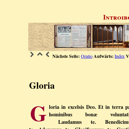
Introib
Nächste Seite:
Aufwärts:
V
Oratio
Index
Gloria
G
loria in excelsis Deo. Et in terra p
hominibus bonæ voluntati
Laudamus te. Benedicim