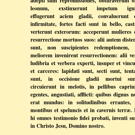
adepti sunt repromissiones, obturaverunt o
leonum, exstinxerunt impetum igni
effugerunt aciem gladii, convaluerunt 
infirmitate, fortes facti sunt in bello, cast
verterunt exterorum: acceperunt mulieres 
resurrectione mortuos suos: alii autem disten
sunt, non suscipientes redemptionem, 
meliorem invenirent resurrectionem: alii ve
ludibria et verbera experti, insuper et vincu
et carceres: lapidati sunt, secti sunt, tenta
sunt, in occisione gladii mortui sun
circuierunt in melotis, in pellibus caprini
egentes, angustiati, afflicti: quibus dignus n
erat mundus: in solitudinibus errantes, 
montibus et speluncis et in cavernis terræ. 
hi omnes testimonio fidei probati, inventi su
in Christo Jesu, Domino nostro.