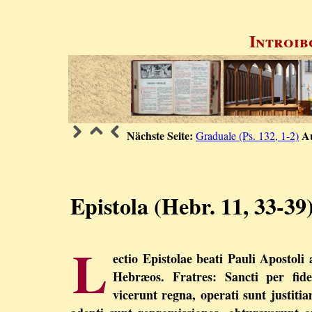
Introib
Nächste Seite:
A
Graduale (Ps. 132, 1-2)
Epistola (Hebr. 11, 33-39
L
ectio Epistolae beati Pauli Apostoli 
Hebræos. Fratres: Sancti per fid
vicerunt regna, operati sunt justitia