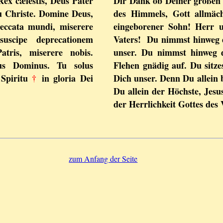
x cælestis, Deus Pater
Dir Dank ob Deiner großen 
u Christe. Domine Deus,
des Himmels, Gott allmäch
peccata mundi, miserere
eingeborener Sohn! Herr 
suscipe deprecationem
Vaters! Du nimmst hinweg 
tris, miserere nobis.
unser. Du nimmst hinweg 
us Dominus. Tu solus
Flehen gnädig auf. Du sitz
 Spiritu
†
in gloria Dei
Dich unser. Denn Du allein b
Du allein der Höchste, Jesu
der Herrlichkeit Gottes des
zum Anfang der Seite