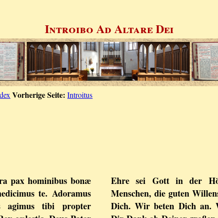
Introibo Ad Altare Dei
Vorherige Seite:
ndex
Introitus
terra pax hominibus bonæ
Ehre sei Gott in der H
nedicimus te. Adoramus
Menschen, die guten Willen
s agimus tibi propter
Dich. Wir beten Dich an. 