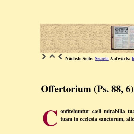
Nächste Seite:
Aufwärts:
Secreta
I
Offertorium (Ps. 88, 6)
C
onfitebuntur cæli mirabilia tu
tuam in ecclesia sanctorum, allel