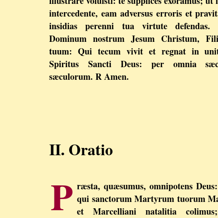
illustrare voluisti: te supplices exoramus; ut 
intercedente, eam adversus erroris et pravit
insidias perenni tua virtute defendas. 
Dominum nostrum Jesum Christum, Fil
tuum: Qui tecum vivit et regnat in unit
Spiritus Sancti Deus: per omnia sæc
sæculorum. R Amen.
II. Oratio
P
ræsta, quæsumus, omnipotens Deus:
qui sanctorum Martyrum tuorum Ma
et Marcelliani natalitia colimus