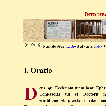
Introib
Nächste Seite:
Aufwärts:
V
Lectio
Index
I. Oratio
D
eus, qui Ecclesiam tuam beati Ep
Confessoris tui et Doctoris m
eruditione et præclaris vitæ mer