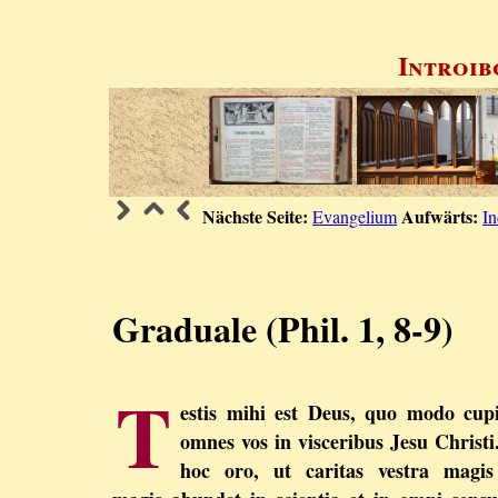
Introib
Nächste Seite:
Aufwärts:
Evangelium
In
Graduale (Phil. 1, 8-9)
T
estis mihi est Deus, quo modo cu
omnes vos in visceribus Jesu Christi
hoc oro, ut caritas vestra magis