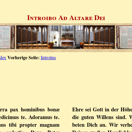
Introibo Ad Altare Dei
Vorherige Seite:
ndex
Introitus
 terra pax hominibus bonæ
Ehre sei Gott in der Höh
edicimus te. Adoramus te.
die guten Willens sind. 
imus tibi propter magnam
beten Dich an. Wir verh