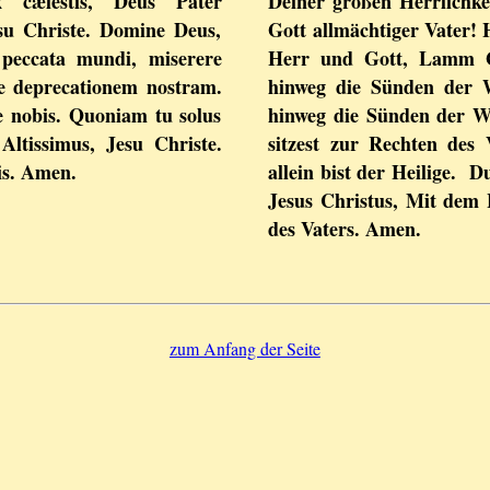
 cælestis, Deus Pater
Deiner großen Herrlichke
esu Christe. Domine Deus,
Gott allmächtiger Vater! 
 peccata mundi, miserere
Herr und Gott, Lamm G
pe deprecationem nostram.
hinweg die Sünden der 
e nobis. Quoniam tu solus
hinweg die Sünden der W
Altissimus, Jesu Christe.
sitzest zur Rechten des
is. Amen.
allein bist der Heilige. D
Jesus Christus, Mit dem 
des Vaters. Amen.
zum Anfang der Seite