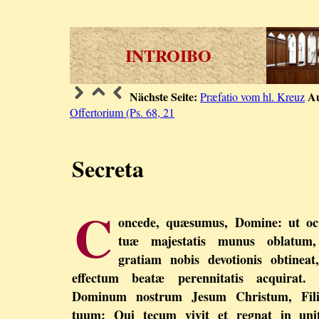
INTROIBO
Nächste Seite:
Au
Præfatio vom hl. Kreuz
Offertorium (Ps. 68, 21
Secreta
C
oncede, quæsumus, Domine: ut ocu
tuæ majestatis munus oblatum,
gratiam nobis devotionis obtineat
effectum beatæ perennitatis acquirat. 
Dominum nostrum Jesum Christum, Fil
tuum: Qui tecum vivit et regnat in unit