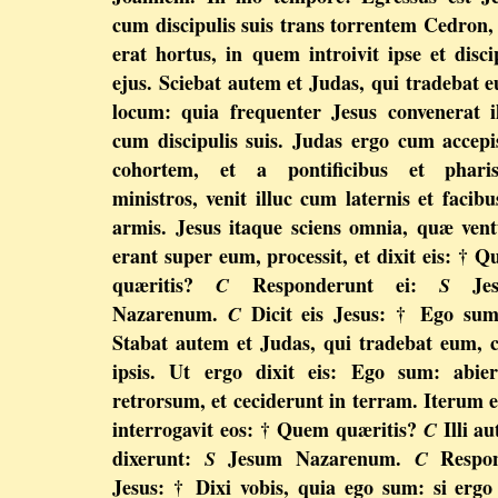
cum discipulis suis trans torrentem Cedron,
erat hortus, in quem introivit ipse et disci
ejus. Sciebat autem et Judas, qui tradebat 
locum: quia frequenter Jesus convenerat i
cum discipulis suis. Judas ergo cum accepi
cohortem, et a pontificibus et pharis
ministros, venit illuc cum laternis et facibu
armis. Jesus itaque sciens omnia, quæ ven
erant super eum, processit, et dixit eis: † 
quæritis?
Responderunt ei:
Jes
C
S
Nazarenum.
Dicit eis Jesus: † Ego su
C
Stabat autem et Judas, qui tradebat eum,
ipsis. Ut ergo dixit eis: Ego sum: abie
retrorsum, et ceciderunt in terram. Iterum 
interrogavit eos: † Quem quæritis?
Illi a
C
dixerunt:
Jesum Nazarenum.
Respon
S
C
Jesus: † Dixi vobis, quia ego sum: si erg