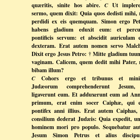
quæritis, sinite hos abire.
Ut implere
C
sermo, quem dixit: Quia quos dedisti mihi,
perdidi ex eis quemquam. Simon ergo Pet
habens gladium eduxit eum: et percus
pontificis servum: et abscidit auriculam 
dexteram. Erat autem nomen servo Malch
Dixit ergo Jesus Petro: † Mitte gladium tuu
vaginam. Calicem, quem dedit mihi Pater,
bibam illum?
Cohors ergo et tribunus et minis
C
Judæorum comprehenderunt Jesum,
ligaverunt eum. Et adduxerunt eum ad An
primum, erat enim socer Caiphæ, qui e
pontifex anni illius. Erat autem Caiphas,
consilium dederat Judæis: Quia expedit, 
hominem mori pro populo. Sequebatur au
Jesum Simon Petrus et alius discipul