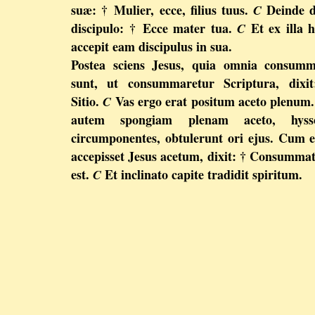
suæ: † Mulier, ecce, filius tuus.
Deinde d
C
discipulo: † Ecce mater tua.
Et ex illa 
C
accepit eam discipulus in sua.
Postea sciens Jesus, quia omnia consumm
sunt, ut consummaretur Scriptura, dixit
Sitio.
Vas ergo erat positum aceto plenum. 
C
autem spongiam plenam aceto, hyss
circumponentes, obtulerunt ori ejus. Cum 
accepisset Jesus acetum, dixit: † Consumm
est.
Et inclinato capite tradidit spiritum.
C