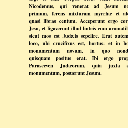
Nicodemus, qui venerat ad Jesum no
primum, ferens mixturam myrrhæ et alo
quasi libras centum. Acceperunt ergo co
Jesu, et ligaverunt illud linteis cum aromati
sicut mos est Judæis sepelire. Erat aute
loco, ubi crucifixus est, hortus: et in h
monumentum novum, in quo non
quisquam positus erat. Ibi ergo prop
Parasceven Judæorum, quia juxta e
monumentum, posuerunt Jesum.