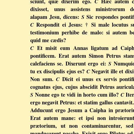
sciunt, quæ dixerim ego.
Hæc autem 
C
dixisset, unus assistens ministrorum de
alapam Jesu, dicens:
Sic respondes pontif
S
Respondit ei Jesus: † Si male locutus 
C
testimonium perhibe de malo: si autem b
quid me cædis?
Et misit eum Annas ligatum ad Caip
C
pontificem. Erat autem Simon Petrus stan
calefaciens se. Dixerunt ergo ei:
Numquid
S
tu ex discipulis ejus es?
Negavit ille et dix
C
Non sum.
Dicit ei unus ex servis pontifi
C
cognatus ejus, cujus abscidit Petrus auricu
Nonne ego te vidi in horto cum illo?
Ite
S
C
ergo negavit Petrus: et statim gallus cantavit.
Adducunt ergo Jesum a Caipha in prætori
Erat autem mane: et ipsi non introierun
prætorium, ut non contaminarentur, sed
manducarent pascha. Exivit ergo Pilatus ad