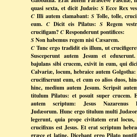
quasi sexta, et dicit Judæis:
Ecce Rex ves
S
Illi autem clamabant:
Tolle, tolle, cruci
C
S
eum.
Dicit eis Pilatus:
Regem vest
C
S
crucifigam?
Responderunt pontifices:
C
Non habemus regem nisi Cæsarem.
S
Tunc ergo tradidit eis illum, ut crucifigere
C
Susceperunt autem Jesum et eduxerunt.
bajulans sibi crucem, exivit in eum, qui dic
Calvariæ, locum, hebraice autem Golgotha:
crucifixerunt eum, et cum eo alios duos, hin
hinc, medium autem Jesum. Scripsit aute
titulum Pilatus: et posuit super crucem. 
autem scriptum: Jesus Nazarenus 
Judæorum. Hunc ergo titulum multi Judæo
legerunt, quia prope civitatem erat locus,
crucifixus est Jesus. Et erat scriptum hebra
græce et latine. Dicebant ergo Pilato pontif