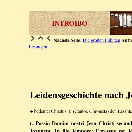
INTROIBO
Nächste Seite:
Aufw
Die großen Fübitten
Lesungen
Leidensgeschichte nach Jo
+
bedeutet Christus,
C
(Cantor, Chronista) den Erzähle
Passio Domini nostri Jesu Christi secu
C
Joannem. In illo tempore: Egressus est J