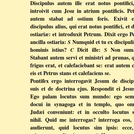
Discipulus autem ille erat notus pontifici
introivit cum Jesu in atrium pontificis. Pe
autem stabat ad ostium foris. Exivit e
discipulus alius, qui erat notus pontifici, et d
ostiariæ: et introduxit Petrum. Dixit ergo P
ancilla ostiaria:
Numquid et tu ex discipuli
S
hominis istius?
Dicit ille:
Non su
C
S
Stabant autem servi et ministri ad prunas, 
frigus erat, et calefaciebant se: erat autem
eis et Petrus stans et calefaciens se.
Pontifex ergo interrogavit Jesum de discip
suis et de doctrina ejus. Respondit ei Jesu
Ego palam locutus sum mundo: ego sem
docui in synagoga et in templo, quo om
Judæi conveniunt: et in occulto locutus
nihil. Quid me interrogas? interroga eos,
audierunt, quid locutus sim ipsis: ecce