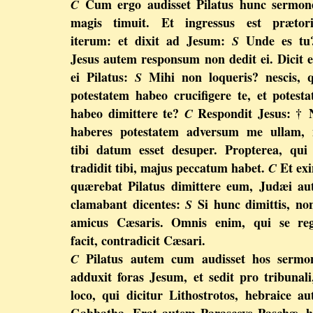
Cum ergo audisset Pilatus hunc sermon
C
magis timuit. Et ingressus est prætor
iterum: et dixit ad Jesum:
Unde es t
S
Jesus autem responsum non dedit ei. Dicit 
ei Pilatus:
Mihi non loqueris? nescis, 
S
potestatem habeo crucifigere te, et potest
habeo dimittere te?
Respondit Jesus: † 
C
haberes potestatem adversum me ullam, n
tibi datum esset desuper. Propterea, qu
tradidit tibi, majus peccatum habet.
Et ex
C
quærebat Pilatus dimittere eum, Judæi a
clamabant dicentes:
Si hunc dimittis, no
S
amicus Cæsaris. Omnis enim, qui se re
facit, contradicit Cæsari.
Pilatus autem cum audisset hos sermon
C
adduxit foras Jesum, et sedit pro tribunali
loco, qui dicitur Lithostrotos, hebraice a
Gabbatha. Erat autem Parasceve Paschæ, 