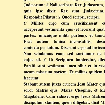
Judæorum:
Noli scribere Rex Judæorum,
S
quia ipse dixit: Rex sum Judæoru
Respondit Pilatus:
Quod scripsi, scripsi.
S
Milites ergo cum crucifixissent e
C
acceperunt vestimenta ejus (et fecerunt qua
partes: unicuique militi partem), et tuni
Erat autem tunica inconsutilis, desu
contexta per totum. Dixerunt ergo ad invic
Non scindamus eam, sed sortiamur de il
cujus sit.
Ut Scriptura impleretur, dic
C
Partiti sunt vestimenta mea sibi: et in ve
meam miserunt sortem. Et milites quidem
fecerunt.
Stabant autem juxta crucem Jesu Mater eju
soror Matris ejus, Maria Cleophæ, et Ma
Magdalene. Cum vidisset ergo Jesus Matre
discipulum stantem, quem diligebat, dicit M