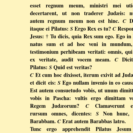
esset regnum meum, ministri mei uti
decertarent, ut non traderer Judæis: n
autem regnum meum non est hinc.
Di
C
itaque ei Pilatus:
Ergo Rex es tu?
Respon
S
C
Jesus: † Tu dicis, quia Rex sum ego. Ego in
natus sum et ad hoc veni in mundum,
testimonium perhibeam veritati: omnis, qui
ex veritate, audit vocem meam.
Dicit
C
Pilatus:
Quid est veritas?
S
Et cum hoc dixisset, iterum exivit ad Jud
C
et dicit eis:
Ego nullam invenio in eo cau
S
Est autem consuetudo vobis, ut unum dimi
vobis in Pascha: vultis ergo dimittam v
Regem Judæorum?
Clamaverunt e
C
rursum omnes, dicentes:
Non hunc, 
S
Barabbam.
Erat autem Barabbas latro.
C
Tunc ergo apprehendit Pilatus Jesum