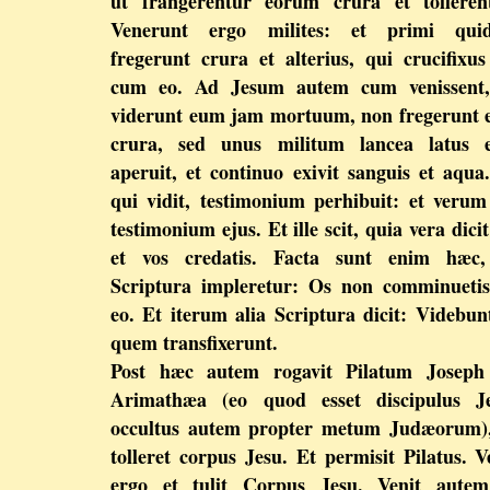
ut frangerentur eorum crura et tolleren
Venerunt ergo milites: et primi qui
fregerunt crura et alterius, qui crucifixus
cum eo. Ad Jesum autem cum venissent,
viderunt eum jam mortuum, non fregerunt 
crura, sed unus militum lancea latus e
aperuit, et continuo exivit sanguis et aqua
qui vidit, testimonium perhibuit: et verum
testimonium ejus. Et ille scit, quia vera dicit
et vos credatis. Facta sunt enim hæc,
Scriptura impleretur: Os non comminueti
eo. Et iterum alia Scriptura dicit: Videbun
quem transfixerunt.
Post hæc autem rogavit Pilatum Joseph
Arimathæa (eo quod esset discipulus Je
occultus autem propter metum Judæorum),
tolleret corpus Jesu. Et permisit Pilatus. V
ergo et tulit Corpus Jesu. Venit autem