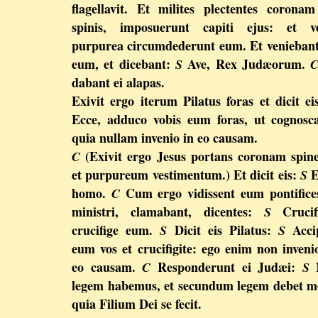
flagellavit. Et milites plectentes corona
spinis, imposuerunt capiti ejus: et ve
purpurea circumdederunt eum. Et venieban
eum, et dicebant:
Ave, Rex Judæorum.
S
dabant ei alapas.
Exivit ergo iterum Pilatus foras et dicit e
Ecce, adduco vobis eum foras, ut cognosca
quia nullam invenio in eo causam.
(Exivit ergo Jesus portans coronam spi
C
et purpureum vestimentum.) Et dicit eis:
E
S
homo.
Cum ergo vidissent eum pontifice
C
ministri, clamabant, dicentes:
Crucifi
S
crucifige eum.
Dicit eis Pilatus:
Accip
S
S
eum vos et crucifigite: ego enim non inveni
eo causam.
Responderunt ei Judæi:
C
S
legem habemus, et secundum legem debet m
quia Filium Dei se fecit.