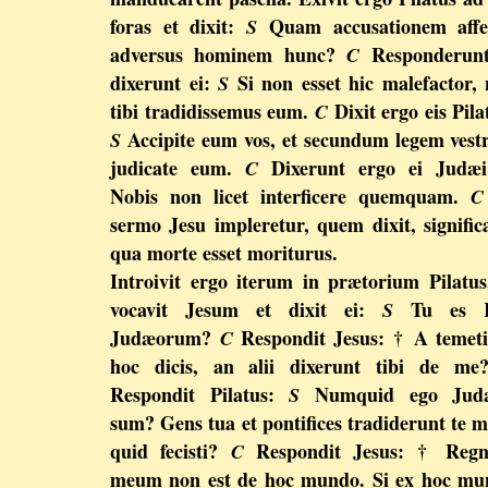
foras et dixit:
Quam accusationem affer
S
adversus hominem hunc?
Responderunt
C
dixerunt ei:
Si non esset hic malefactor,
S
tibi tradidissemus eum.
Dixit ergo eis Pila
C
Accipite eum vos, et secundum legem ves
S
judicate eum.
Dixerunt ergo ei Judæ
C
Nobis non licet interficere quemquam.
C
sermo Jesu impleretur, quem dixit, signific
qua morte esset moriturus.
Introivit ergo iterum in prætorium Pilatus
vocavit Jesum et dixit ei:
Tu es 
S
Judæorum?
Respondit Jesus: † A temet
C
hoc dicis, an alii dixerunt tibi de m
Respondit Pilatus:
Numquid ego Jud
S
sum? Gens tua et pontifices tradiderunt te m
quid fecisti?
Respondit Jesus: † Reg
C
meum non est de hoc mundo. Si ex hoc mu