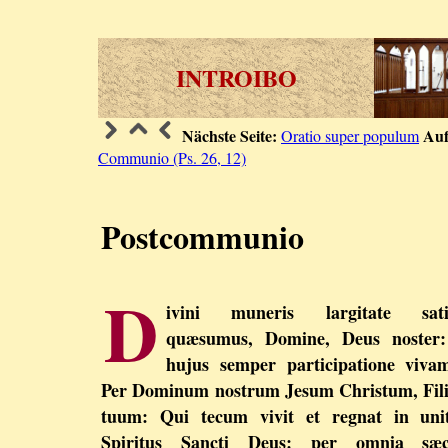
INTROIBO
Nächste Seite:
Auf
Oratio super populum
Communio (Ps. 26, 12)
Postcommunio
D
ivini muneris largitate satia
quæsumus, Domine, Deus noster:
hujus semper participatione viva
Per Dominum nostrum Jesum Christum, Fil
tuum: Qui tecum vivit et regnat in unit
Spiritus Sancti Deus: per omnia sæc