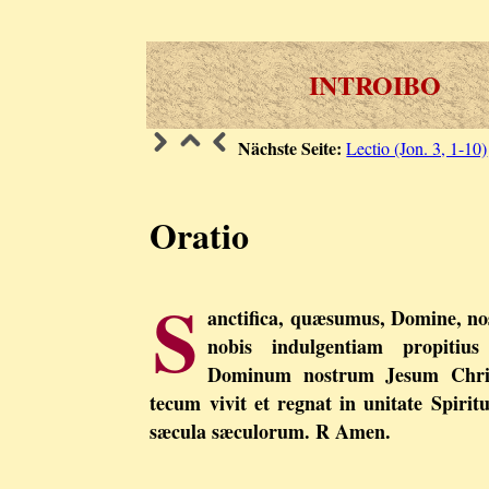
INTROIBO
Nächste Seite:
Lectio (Jon. 3, 1-10)
Oratio
S
anctifica, quæsumus, Domine, no
nobis indulgentiam propitiu
Dominum nostrum Jesum Chri
tecum vivit et regnat in unitate Spiri
sæcula sæculorum. R Amen.