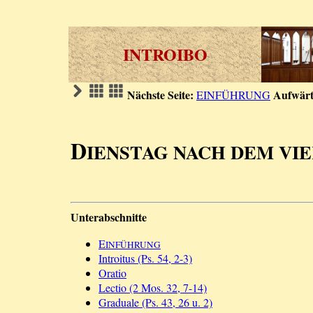
INTROIBO
Nächste Seite:
Aufwärt
EINFÜHRUNG
D
IENSTAG NACH DEM VI
Unterabschnitte
E
INFÜHRUNG
Introitus (Ps. 54, 2-3)
Oratio
Lectio (2 Mos. 32, 7-14)
Graduale (Ps. 43, 26 u. 2)