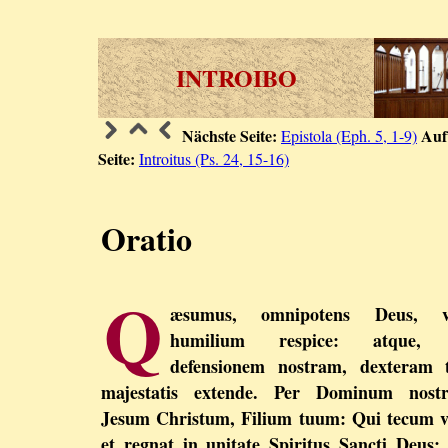
INTROIBO
Nächste Seite:
Auf
Epistola (Eph. 5, 1-9)
Seite:
Introitus (Ps. 24, 15-16)
Oratio
Q
æsumus, omnipotens Deus, v
humilium respice: atque,
defensionem nostram, dexteram 
majestatis extende. Per Dominum nost
Jesum Christum, Filium tuum: Qui tecum v
et regnat in unitate Spiritus Sancti Deus: