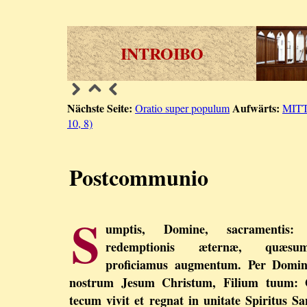
INTROIBO
Nächste Seite:
Aufwärts:
Oratio super populum
MIT
10, 8)
Postcommunio
S
umptis, Domine, sacramentis:
redemptionis æternæ, quæsum
proficiamus augmentum. Per Domi
nostrum Jesum Christum, Filium tuum: 
tecum vivit et regnat in unitate Spiritus Sa