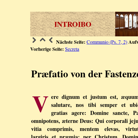
INTROIBO
Nächste Seite:
Aufw
Communio (Ps. 7, 2)
Vorherige Seite:
Secreta
Præfatio von der Fastenz
V
ere dignum et justum est, æquum
salutare, nos tibi semper et ubi
gratias agere: Domine sancte, Pa
omnipotens, æterne Deus: Qui corporali jej
vitia comprimis, mentem elevas, virtu
largiris et præmia: per Christum, Domi