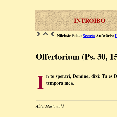
INTROIBO
Nächste Seite:
Aufwärts:
Secreta
Offertorium (Ps. 30, 1
I
n te speravi, Domine; dixi: Tu es 
tempora mea.
Abtei Mariawald