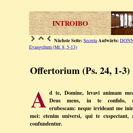
INTROIBO
Nächste Seite:
Aufwärts:
Secreta
DONN
Evangelium (Mt. 8, 5-13)
Offertorium (Ps. 24, 1-3)
A
d te, Domine, levavi animam me
Deus meus, in te confido, 
erubescam: neque irrideant me ini
mei: etenim universi, qui te exspectant,
confundentur.