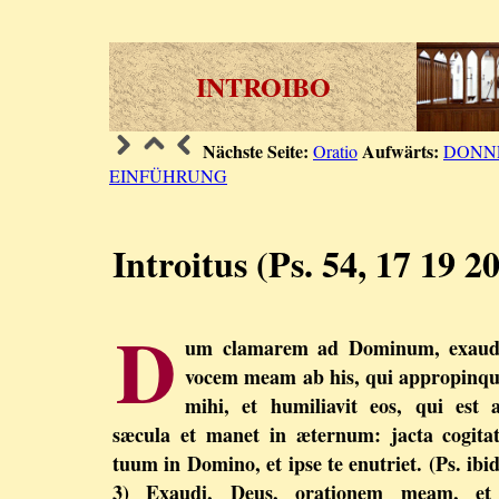
INTROIBO
Nächste Seite:
Aufwärts:
Oratio
DONN
EINFÜHRUNG
Introitus (Ps. 54, 17 19 20
D
um clamarem ad Dominum, exaudi
vocem meam ab his, qui appropinq
mihi, et humiliavit eos, qui est 
sæcula et manet in æternum: jacta cogit
tuum in Domino, et ipse te enutriet. (Ps. ibid
3) Exaudi, Deus, orationem meam, et