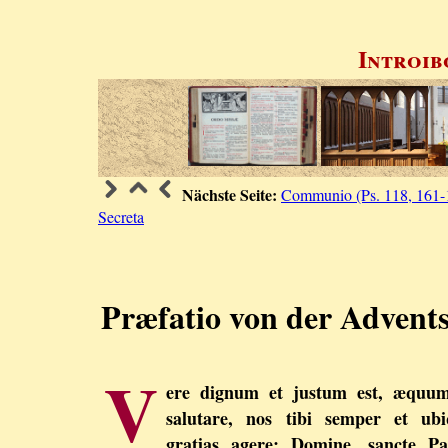
Introib
Nächste Seite:
Communio (Ps. 118, 161-
Secreta
Præfatio von der Advents
V
ere dignum et justum est, æquum
salutare, nos tibi semper et ubi
gratias agere: Domine, sancte Pa