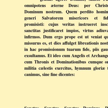
omnipotens æterne Deus: per Christ
Dominum nostrum. Quem perdito homi
generi Salvatorem misericors et fide
promisisti: cujus veritas instrueret insc
sanctitas justificaret impios, virtus adiuv
infirmos. Dum ergo prope est ut veniat 
missurus es, et dies affulget libreationis nos
in hac promissionum tuarum fide, piis gau
exsultamus. Et ideo cum Angelis et Archange
cum Thronis et Dominationibus cumque o
militia cælestis exercitus, hymnum gloriæ
canimus, sine fine dicentes: