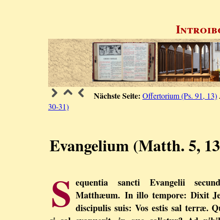
Introib
Nächste Seite:
Offertorium (Ps. 91, 13)
30-31)
Evangelium (Matth. 5, 13
S
equentia sancti Evangelii secun
Matthæum. In illo tempore: Dixit J
discipulis suis: Vos estis sal terræ. 