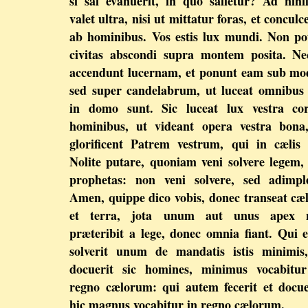
si sal evanuerit, in quo salietur? Ad nih
valet ultra, nisi ut mittatur foras, et conculc
ab hominibus. Vos estis lux mundi. Non po
civitas abscondi supra montem posita. N
accendunt lucernam, et ponunt eam sub mo
sed super candelabrum, ut luceat omnibus
in domo sunt. Sic luceat lux vestra co
hominibus, ut videant opera vestra bona
glorificent Patrem vestrum, qui in cælis 
Nolite putare, quoniam veni solvere legem,
prophetas: non veni solvere, sed adimpl
Amen, quippe dico vobis, donec transeat c
et terra, jota unum aut unus apex 
præteribit a lege, donec omnia fiant. Qui 
solverit unum de mandatis istis minimis
docuerit sic homines, minimus vocabitur
regno cælorum: qui autem fecerit et docue
hic magnus vocabitur in regno cælorum.