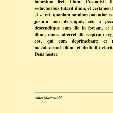
honestum fecit illum. Custodivit 
seductoribus tutavit illum, et certamen fo
et sciret, quoniam omnium potentior es
justum non dereliquit, sed a pecc
descenditque cum illo in foveam, et i
illum, donec afferret illi sceptrum re
eos, qui eum deprimebant: et m
maculaverunt illum, et dedit illi cla
Deus noster.
Abtei Mariawald