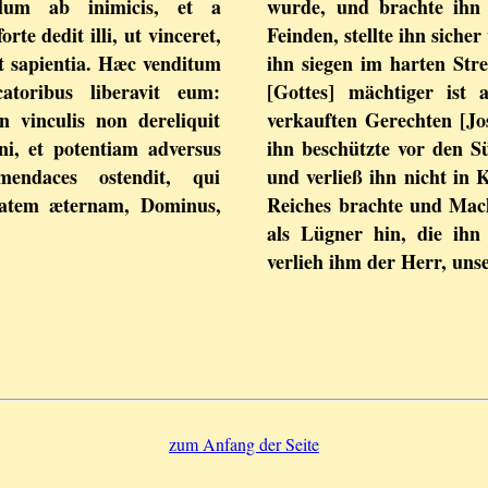
illum ab inimicis, et a
wurde, und brachte ihn 
rte dedit illi, ut vinceret,
Feinden, stellte ihn sicher
t sapientia. Hæc venditum
ihn siegen im harten Stre
atoribus liberavit eum:
[Gottes] mächtiger ist 
n vinculis non dereliquit
verkauften Gerechten [Jo
gni, et potentiam adversus
ihn beschützte vor den S
endaces ostendit, qui
und verließ ihn nicht in K
ritatem æternam, Dominus,
Reiches brachte und Macht
als Lügner hin, die ihn
verlieh ihm der Herr, uns
zum Anfang der Seite