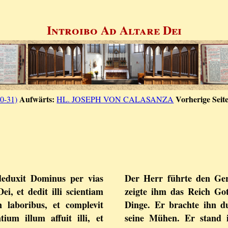
Introibo Ad Altare Dei
Aufwärts:
Vorherige Seite
30-31)
HL. JOSEPH VON CALASANZA
 deduxit Dominus per vias
Der Herr führte den Ge
ei, et dedit illi scientiam
zeigte ihm das Reich Got
n laboribus, et complevit
Dinge. Er brachte ihn d
tium illum affuit illi, et
seine Mühen. Er stand i