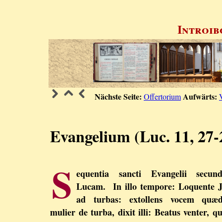
Introib
Nächste Seite:
Aufwärts:
Offertorium
Evangelium (Luc. 11, 27-
S
equentia sancti Evangelii secun
Lucam. In illo tempore: Loquente 
ad turbas: extollens vocem quæ
mulier de turba, dixit illi: Beatus venter, qu