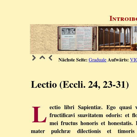
Introib
Nächste Seite:
Aufwärts:
Graduale
VI
Lectio (Eccli. 24, 23-31)
L
ectio libri Sapientiæ. Ego quasi v
fructificavi suavitatem odoris: et fl
mei fructus honoris et honestatis.
mater pulchræ dilectionis et timoris