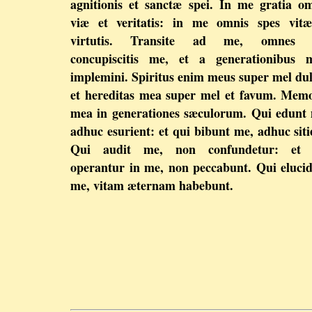
agnitionis et sanctæ spei. In me gratia o
viæ et veritatis: in me omnis spes vitæ
virtutis. Transite ad me, omnes 
concupiscitis me, et a generationibus m
implemini. Spiritus enim meus super mel dul
et hereditas mea super mel et favum. Mem
mea in generationes sæculorum. Qui edunt
adhuc esurient: et qui bibunt me, adhuc siti
Qui audit me, non confundetur: et 
operantur in me, non peccabunt. Qui eluci
me, vitam æternam habebunt.