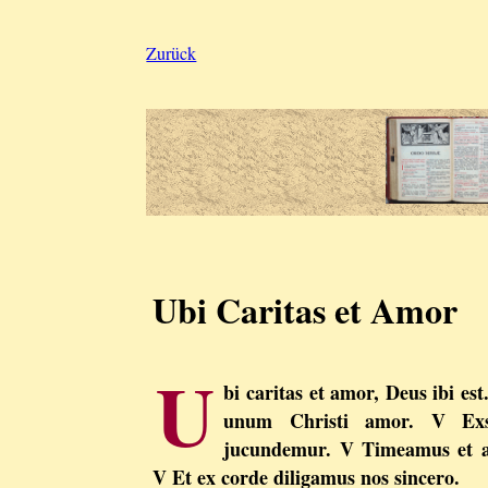
Zurück
Ubi Caritas et Amor
U
bi caritas et amor, Deus ibi es
unum Christi amor. V Exs
jucundemur. V Timeamus et
V Et ex corde diligamus nos sincero.