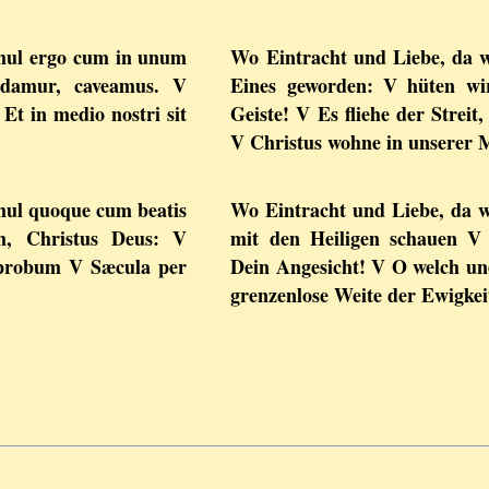
Simul ergo cum in unum
Wo Eintracht und Liebe, da w
damur, caveamus. V
Eines geworden: V hüten wi
 Et in medio nostri sit
Geiste! V Es fliehe der Strei
V Christus wohne in unserer M
imul quoque cum beatis
Wo Eintracht und Liebe, da w
m, Christus Deus: V
mit den Heiligen schauen V i
probum V Sæcula per
Dein Angesicht! V O welch un
grenzenlose Weite der Ewigke