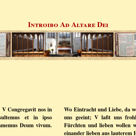
Introibo Ad Altare Dei
t. V Congregavit nos in
Wo Eintracht und Liebe, da wo
ultemus et in ipso
uns geeint; V laßt uns fro
 amemus Deum vivum.
Fürchten und lieben wollen 
einander lieben aus lauterem 