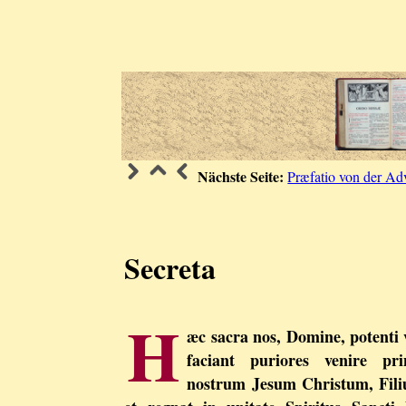
Nächste Seite:
Præfatio von der Adv
Secreta
H
æc sacra nos, Domine, potenti
faciant puriores venire p
nostrum Jesum Christum, Fili