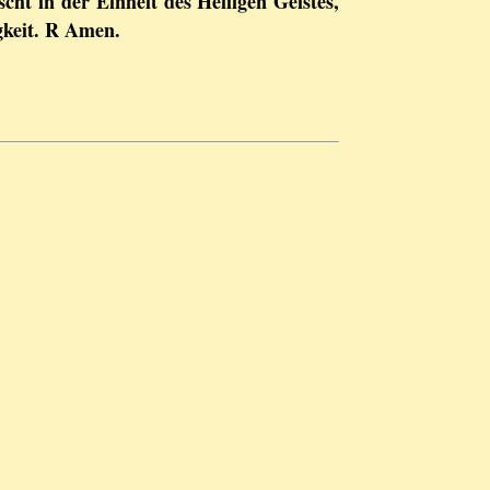
cht in der Einheit des Heiligen Geistes,
gkeit. R Amen.