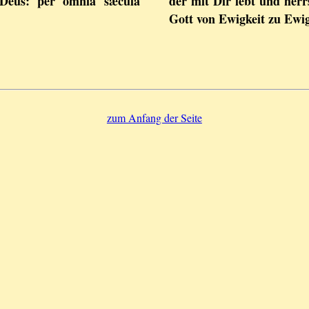
i Deus: per omnia sæcula
der mit Dir lebt und herrs
Gott von Ewigkeit zu Ewi
zum Anfang der Seite