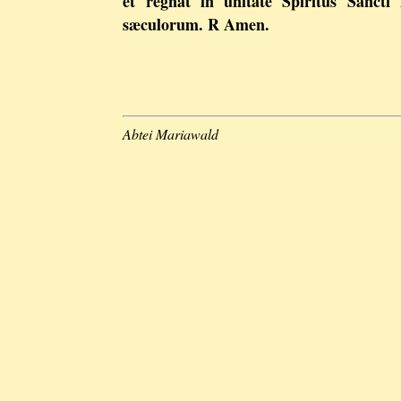
et regnat in unitate Spiritus Sanct
sæculorum. R Amen.
Abtei Mariawald